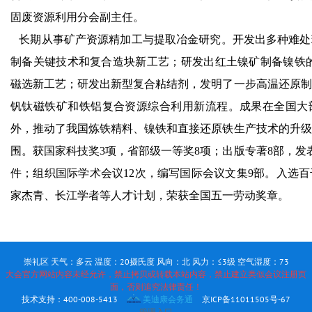
固废资源利用分会副主任。
长期从事矿产资源精加工与提取冶金研究。开发出多种难处
制备关键技术和复合造块新工艺；研发出红土镍矿制备镍铁的
磁选新工艺；研发出新型复合粘结剂，发明了一步高温还原制
钒钛磁铁矿和铁铝复合资源综合利用新流程。成果在全国大
外，推动了我国炼铁精料、镍铁和直接还原铁生产技术的升级
围。获国家科技奖3项，省部级一等奖8项；出版专著8部，发表
件；组织国际学术会议12次，编写国际会议文集9部。入选
家杰青、长江学者等人才计划，荣获全国五一劳动奖章。
崇礼区 天气：多云 温度：20摄氏度 风向：北 风力：≤3级 空气湿度：73
大会官方网站内容未经允许，禁止拷贝或转载本站内容，禁止建立类似会议注册页
面，否则追究法律责任！
技术支持：400-008-5413
美迪康会务通
京ICP备11011505号-67
管理入口